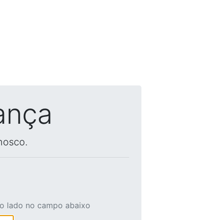
ança
nosco.
ao lado no campo abaixo