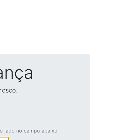
ança
nosco.
ao lado no campo abaixo