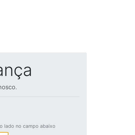
ança
nosco.
ao lado no campo abaixo