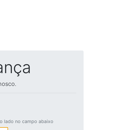
ança
nosco.
ao lado no campo abaixo