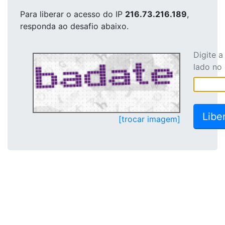
Para liberar o acesso
do IP
216.73.216.189
,
responda ao desafio abaixo.
Digite 
lado no
[trocar imagem]