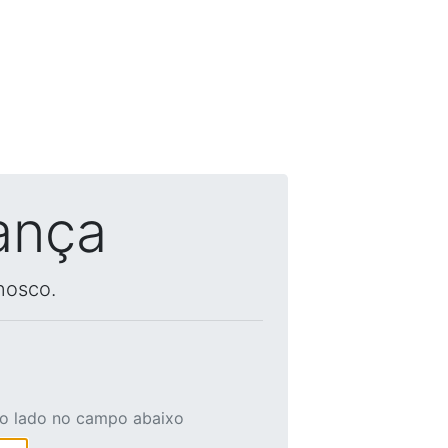
ança
nosco.
ao lado no campo abaixo