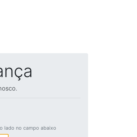
ança
nosco.
ao lado no campo abaixo