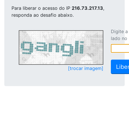
Para liberar o acesso
do IP
216.73.217.13
,
responda ao desafio abaixo.
Digite 
lado no
[trocar imagem]