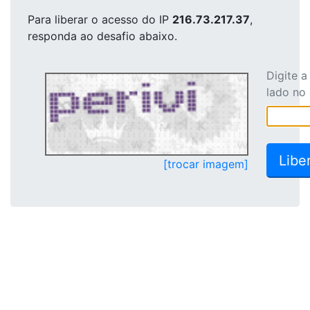
Para liberar o acesso
do IP
216.73.217.37
,
responda ao desafio abaixo.
Digite 
lado no
[trocar imagem]