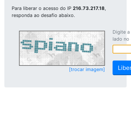
Para liberar o acesso
do IP
216.73.217.18
,
responda ao desafio abaixo.
Digite 
lado no
[trocar imagem]