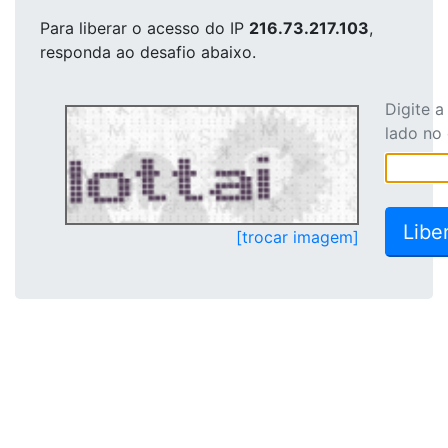
Para liberar o acesso
do IP
216.73.217.103
,
responda ao desafio abaixo.
Digite 
lado no
[trocar imagem]