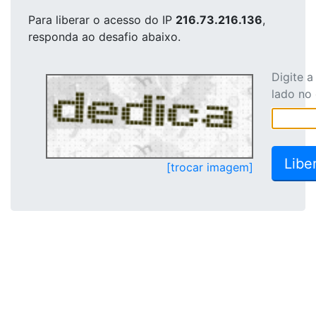
Para liberar o acesso
do IP
216.73.216.136
,
responda ao desafio abaixo.
Digite 
lado no
[trocar imagem]