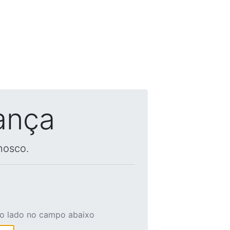
ança
nosco.
ao lado no campo abaixo