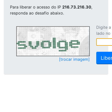
Para liberar o acesso
do IP
216.73.216.30
,
responda ao desafio abaixo.
Digite 
lado no
[trocar imagem]